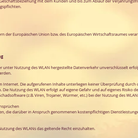
r Geschäftsbeziehung mit dem Kunden und bis zum Ablauf der Verjährungsfri
spflichten.
ern der Europäischen Union bzw. des Europäischen Wirtschaftsraumes verarbe
ng
er unter Nutzung des WLAN hergestellte Datenverkehr unverschlüsselt erfo
erden.
Internet. Die aufgerufenen Inhalte unterliegen keiner Überprüfung durch 
. Die Nutzung des WLAN erfolgt auf eigene Gefahr und auf eigenes Risiko de
 Schadsoftware (z.B. Viren, Trojaner, Würmer, etc.) bei der Nutzung des WLAN
Ansprüchen
en, die darüber in Anspruch genommenen kostenpflichtigen Dienstleistungen
ei Nutzung des WLANs das geltende Recht einzuhalten.