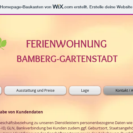
m Homepage-Baukasten von
.com
erstellt. Erstelle deine Websit
FERIENWOHNUNG
BAMBERG-GARTENSTADT
Ausstattung und Preise
Lage
Kontakt / 
gabe von Kundendaten
Geschäftsbeziehung zu unseren Dienstleistern personenbezogene Daten wie 
ID, GLN, Bankverbindung bei Kunden zudem ggf. Geburtsort, Staatsangehöri