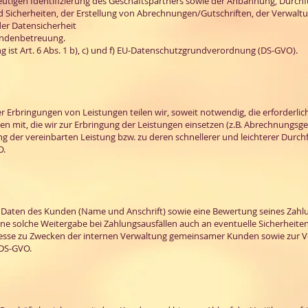
deutigen Identifizierung des Geschäftspartners sowie der Anbahnung, Durc
d Sicherheiten, der Erstellung von Abrechnungen/Gutschriften, der Verwal
der Datensicherheit
undenbetreuung.
 ist Art. 6 Abs. 1 b), c) und f) EU-Datenschutzgrundverordnung (DS-GVO).
rbringungen von Leistungen teilen wir, soweit notwendig, die erforderlic
n mit, die wir zur Erbringung der Leistungen einsetzen (z.B. Abrechnungsges
ung der vereinbarten Leistung bzw. zu deren schnellerer und leichterer Durc
O.
aten des Kunden (Name und Anschrift) sowie eine Bewertung seines Zahl
e solche Weitergabe bei Zahlungsausfällen auch an eventuelle Sicherheite
nteresse zu Zwecken der internen Verwaltung gemeinsamer Kunden sowie zur 
 DS-GVO.