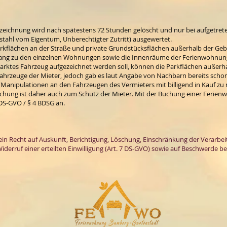
eichnung wird nach spätestens 72 Stunden gelöscht und nur bei aufgetre
tahl vom Eigentum, Unberechtigter Zutritt) ausgewertet.
rkflächen an der Straße und private Grundstücksflächen außerhalb der Geb
ugang zu den einzelnen Wohnungen sowie die Innenräume der Ferienwohnun
eparktes Fahrzeug aufgezeichnet werden soll, können die Parkflächen außer
hrzeuge der Mieter, jedoch gab es laut Angabe von Nachbarn bereits schon e
(Manipulationen an den Fahrzeugen des Vermieters mit billigend in Kauf z
achung ist daher auch zum Schutz der Mieter. Mit der Buchung einer Ferie
 DS-GVO / § 4 BDSG an.
in Recht auf Auskunft, Berichtigung, Löschung, Einschränkung der Verarbe
iderruf einer erteilten Einwilligung (Art. 7 DS-GVO) sowie auf Beschwerde be